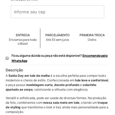
ENTREGA
PARCELAMENTO
PRIMEIRA TROCA
Enviamos para todo
Até 3X sem juros
Grátis
o Brasil
Ficou alguma dúvida ou peça não está disponível?
Encomende pelo
WhatsApp
Descrição
A
Saída Day em tule de malha
é a escolha perfeita para compor looks
modernos e cheios de estilo. Confeccionada em
tule leve e confortável
,
a peça possui
modelagem curta
,
decote profundo
e
colarinho
ajustado ao corpo
, valorizando a silhueta com elegância.
Versátil e sofisticada, pode ser usada de diversas formas. Na produção
da foto, combinamos com
nossa saia mate em tule
, criando um
truque
de styling
que transforma o look e traz ainda mais personalidade para a
composição.