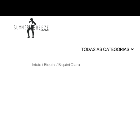
TODAS AS CATEGORIAS
Início
/
Biquíni
/ Biquini Clara