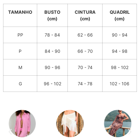
TAMANHO
BUSTO
CINTURA
QUADRIL
(cm)
(cm)
(cm)
PP
78 - 84
62 - 66
90 - 94
P
84 - 90
66 - 70
94 - 98
M
90 - 96
70 - 74
98 - 102
G
96 - 102
74 - 78
102 - 106