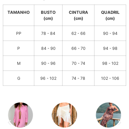
TAMANHO
BUSTO
CINTURA
QUADRIL
(cm)
(cm)
(cm)
PP
78 - 84
62 - 66
90 - 94
P
84 - 90
66 - 70
94 - 98
M
90 - 96
70 - 74
98 - 102
G
96 - 102
74 - 78
102 - 106