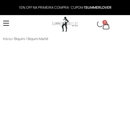
10% OFF NA PRIMEIRA COMPRA: CUPOM
1SUMMERLOVER
0
Início
/
Biquíni
/ Biquini Maitê