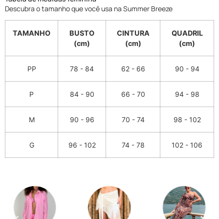
Descubra o tamanho que você usa na Summer Breeze
TAMANHO
BUSTO
CINTURA
QUADRIL
(cm)
(cm)
(cm)
PP
78 - 84
62 - 66
90 - 94
P
84 - 90
66 - 70
94 - 98
M
90 - 96
70 - 74
98 - 102
G
96 - 102
74 - 78
102 - 106