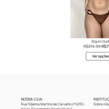
Biquini Dud
R$
274.99
R$
1
Ver opçõe
NOSSA LOJA
INSTITU
Rua Fidalma Martins de Carvalho n°4355 -
Sobre nó
Ininga (Condomínio Santa Marta)