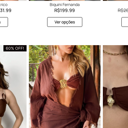
rico
Biquini Fernanda
31.99
R$
199.99
R$
2
s
Ver opções
60% OFF!