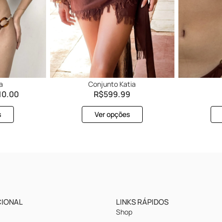
a
Conjunto Katia
10.00
R$
599.99
s
Ver opções
CIONAL
LINKS RÁPIDOS
s
Shop