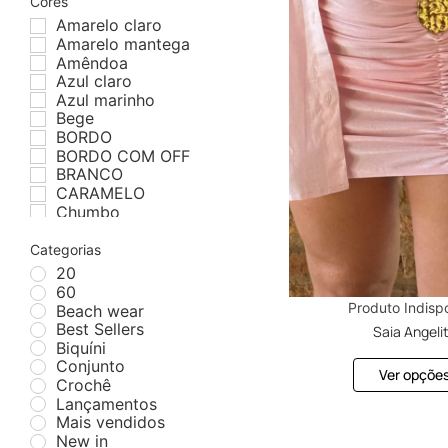
Cores
Amarelo claro
Amarelo mantega
Amêndoa
Azul claro
Azul marinho
Bege
BORDO
BORDO COM OFF
BRANCO
CARAMELO
Chumbo
Color Bloom
Colorido
Categorias
Coral
20
Crua
60
Dourado
Produto Indisp
Beach wear
ESTAMPA AZUL E
Best Sellers
Saia Angeli
BRANCO
Biquíni
ESTAMPA OASIS
Conjunto
Ver opçõe
Fúcsia
Crochê
Laranja
Lançamentos
Lavanda
Mais vendidos
listra
New in