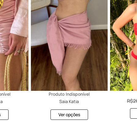
onível
Produto Indisponível
R$
2
ta
Saia Katia
s
Ver opções