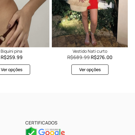
Biquini pina
Vestido Nati curto
R$
259.99
R$
689.99
R$
276.00
Ver opções
Ver opções
CERTIFICADOS