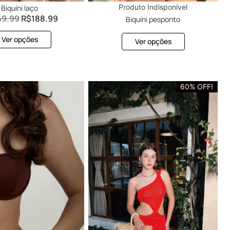
Produto Indisponível
Biquíni laço
69.99
R$
188.99
Biquíni pesponto
Ver opções
Ver opções
60% OFF!