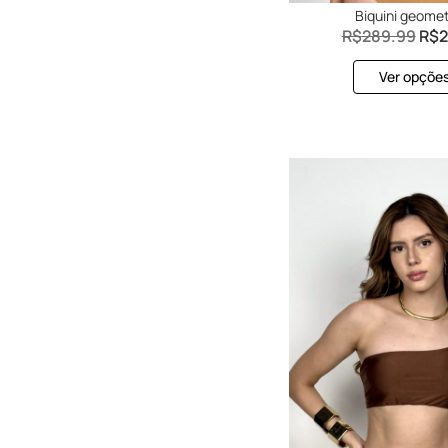
TERROSO
Biquini geomet
tie day
R$
289.99
R$
2
TIE DYE AZUL
Turquesa
Verde
Ver opçõe
Verde limão
Verde menta
Vermelho
Vinho