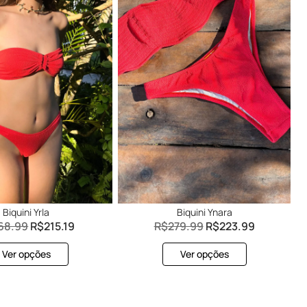
Biquini Yrla
Biquini Ynara
68.99
R$
215.19
R$
279.99
R$
223.99
Ver opções
Ver opções