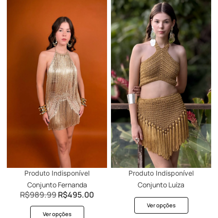
Produto Indisponível
Produto Indisponível
Conjunto Fernanda
Conjunto Luíza
R$
989.99
R$
495.00
Ver opções
Ver opções