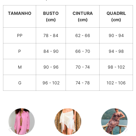
TAMANHO
BUSTO
CINTURA
QUADRIL
(cm)
(cm)
(cm)
PP
78 - 84
62 - 66
90 - 94
P
84 - 90
66 - 70
94 - 98
M
90 - 96
70 - 74
98 - 102
G
96 - 102
74 - 78
102 - 106