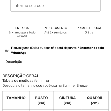
ENTREGA
PARCELAMENTO
PRIMEIRA TROCA
Enviamos para todo
Até 3X sem juros
Grátis
o Brasil
Ficou alguma dúvida ou peça não está disponível?
Encomende pelo
WhatsApp
Descrição
DESCRIÇÃO GERAL
Tabela de medidas feminina
Descubra o tamanho que você usa na Summer Breeze
TAMANHO
BUSTO
CINTURA
QUADRIL
(cm)
(cm)
(cm)