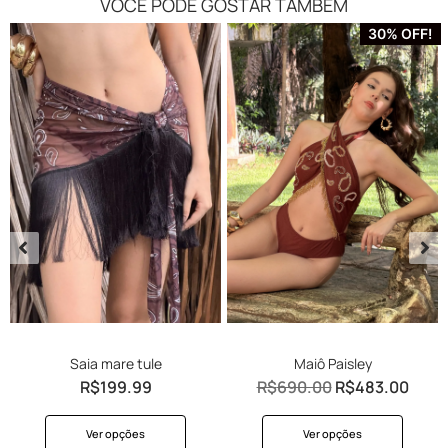
VOCÊ PODE GOSTAR TAMBÉM
30% OFF!
Saia mare tule
Maiô Paisley
R$
199.99
R$
690.00
R$
483.00
Ver opções
Ver opções