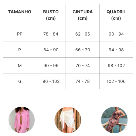
TAMANHO
BUSTO
CINTURA
QUADRIL
(cm)
(cm)
(cm)
PP
78 - 84
62 - 66
90 - 94
P
84 - 90
66 - 70
94 - 98
M
90 - 96
70 - 74
98 - 102
G
96 - 102
74 - 78
102 - 106